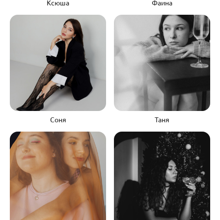
Ксюша
Фаина
Соня
Таня